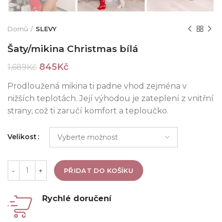
Domů
SLEVY
Šaty/mikina Christmas bílá
845
Kč
1,689
Kč
Prodloužená mikina ti padne vhod zejména v
nižších teplotách. Její výhodou je zateplení z vnitřní
strany, což ti zaručí komfort a teploučko.
Velikost
Množství
PŘIDAT DO KOŠÍKU
Rychlé doručení